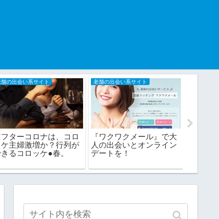
。
老舗の出会い系サイト
老舗の出会い系サイト
悩み
アフターコロナは、コロ
『ワクワクメール』で大
陰キャ
ッケ主婦激増か？行列が
人の出会いとオンライン
の学生
できるコロッケ●春。
デートを！
レをも
密は？