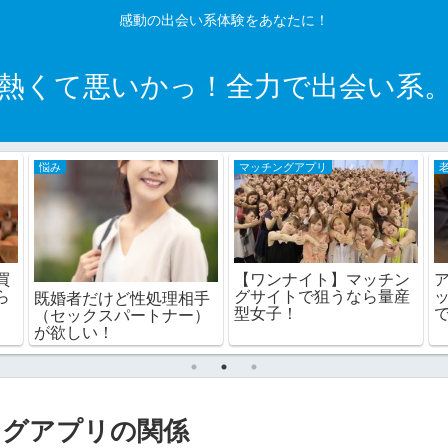
感動の出会い系体験をあなたに！
熱くて悪いかっ！全力で出会い系
悩み
マッチングアプリ
買
【ワンナイト】マッチン
ら
グサイトで狙うなら量産
既婚者だけど性処理相手
型女子！
（セックスパートナー）
が欲しい！
ングアプリの関係