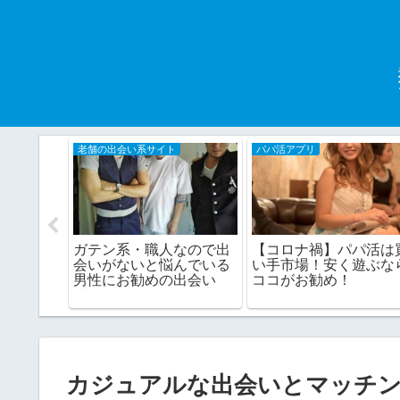
老舗の出会い系サイト
パパ活アプリ
倫願望主
ガテン系・職人なので出
【コロナ禍】パパ活は
息してる
会いがないと悩んでいる
い手市場！安く遊ぶな
。
男性にお勧めの出会い
ココがお勧め！
系！
カジュアルな出会いとマッチ