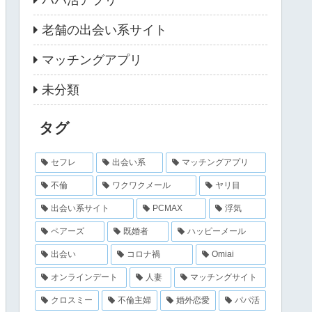
老舗の出会い系サイト
マッチングアプリ
未分類
タグ
セフレ
出会い系
マッチングアプリ
不倫
ワクワクメール
ヤリ目
出会い系サイト
PCMAX
浮気
ペアーズ
既婚者
ハッピーメール
出会い
コロナ禍
Omiai
オンラインデート
人妻
マッチングサイト
クロスミー
不倫主婦
婚外恋愛
パパ活