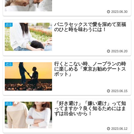
2023.06.30
バニラセックスで愛を深めて至福
恋活
のひと時を味わうには！
2023.06.20
行くとこない時、ノープランの時
恋活
に楽しめる「東京お勧めデートス
ポット」
2023.06.15
「好き避け」「嫌い避け」って知
恋活
ってますか？良く知るためにはま
ずは出会いから！
2023.06.12