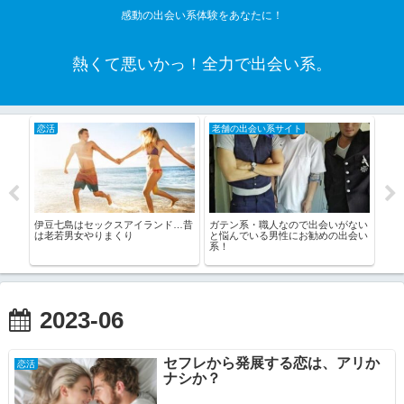
感動の出会い系体験をあなたに！
熱くて悪いかっ！全力で出会い系。
恋活
老舗の出会い系サイト
老
伊豆七島はセックスアイランド…昔
ガテン系・職人なので出会いがない
【サ
は老若男女やりまくり
と悩んでいる男性にお勧めの出会い
して
クス
系！
2023-06
セフレから発展する恋は、アリか
恋活
ナシか？