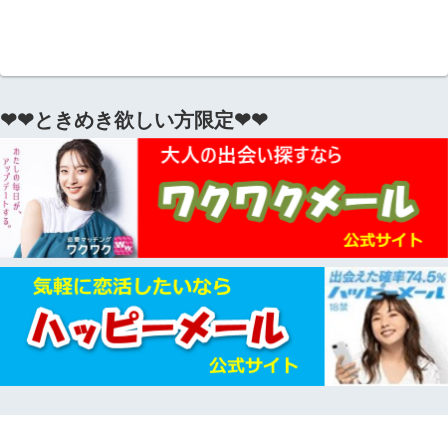
❤❤ときめき欲しい方限定❤❤