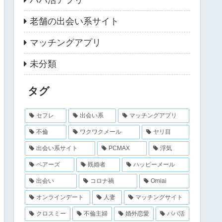
老舗の出会い系サイト
マッチングアプリ
未分類
タグ
セフレ
出会い系
マッチングアプリ
不倫
ワクワクメール
ヤリ目
出会い系サイト
PCMAX
浮気
ペアーズ
既婚者
ハッピーメール
出会い
コロナ禍
Omiai
オンラインデート
人妻
マッチングサイト
クロスミー
不倫主婦
婚外恋愛
パパ活