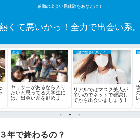
感動の出会い系体験をあなたに！
熱くて悪いかっ！全力で出会い系
恋活
老舗の出会い系サイト
ら
ヤリサーがあるなら入り
リアルではマスク美人が
ラ
たいと思ってる大学生に
多いのでネットで確認し
は、出会い系を勧めま
てから出会いましょう！
す！
３年で終わるの？