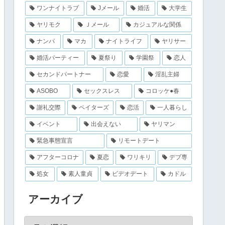
ワンナイトラブ
Jメール
婚活
大学生
ヤリモク
Ｊメール
カジュアルな関係
ナンパ
マカ
ナイトライフ
ヤリサー
婚活パーティー
夏祭り
学園祭
恋人
セカンドパートナー
恋愛
淫乱主婦
ASOBO
セックスレス
コロッケ●春
謝礼交際
ペイターズ
恋活
一人暮らし
イベント
出会えない
ヤリマン
緊急事態宣言
リモートデート
アフターコロナ
夏恋
ワリキリ
デブ専
処女
素人童貞
ビデオデート
カドル
アーカイブ