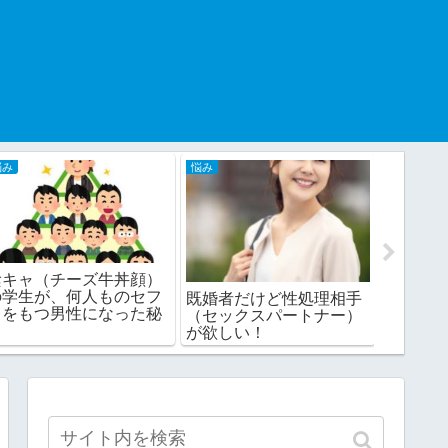
。
悩み
悩み
マッチング
陰キャ（チーズ牛丼顔）
【ワン
の学生が、何人ものセフ
グサイ
既婚者だけど性処理相手
レをもつ男性になった秘
型女子
（セックスパートナー）
密は？
が欲しい！