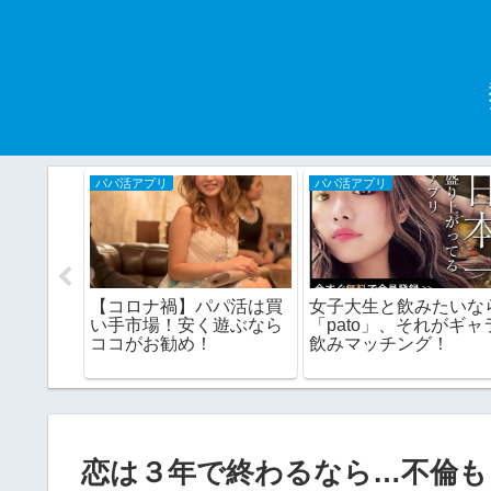
パパ活アプリ
パパ活アプリ
い系でサ
【コロナ禍】パパ活は買
女子大生と飲みたいな
セフレに
い手市場！安く遊ぶなら
「pato」、それがギャ
ココがお勧め！
飲みマッチング！
恋は３年で終わるなら…不倫も