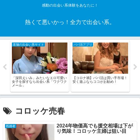
感動の出会い系体験をあなたに！
熱くて悪いかっ！全力で出会い系。
老舗の出会い系サイト
パパ活アプリ
恋
「深田えいみ」みたいなエロ可愛い
【コロナ禍】パパ活は買い手市場！
ヤリ
ト
女子を探すなら出会い系「ワクワク
安く遊ぶならココがお勧め！
てる
れ食
メール」
す！
コロッケ売春
2024年物価高でも援交相場は下が
既婚者
り気味！コロッケ主婦は狙い目