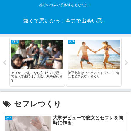
感動の出会い系体験をあなたに！
熱くて悪いかっ！全力で出会い系。
恋活
恋活
老
会い
ヤリサーがあるなら入りたいと思っ
伊豆七島はセックスアイランド…昔
リア
てる大学生には、出会い系を勧めま
は老若男女やりまくり
ット
す！
う！
セフレつくり
大学デビューで彼女とセフレを同
恋活
時に作る♪