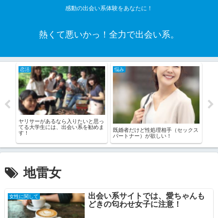
感動の出会い系体験をあなたに！
熱くて悪いかっ！全力で出会い系。
恋活
悩み
老
場！
ヤリサーがあるなら入りたいと思っ
アフ
てる大学生には、出会い系を勧めま
増か
既婚者だけど性処理相手（セックス
す！
パートナー）が欲しい！
地雷女
出会い系サイトでは、愛ちゃんも
女性に関して
どきの匂わせ女子に注意！