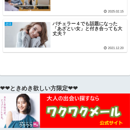
2025.02.15
バチェラー４でも話題になった
恋活
「あざとい女」と付き合っても大
丈夫？
2021.12.20
❤❤ときめき欲しい方限定❤❤