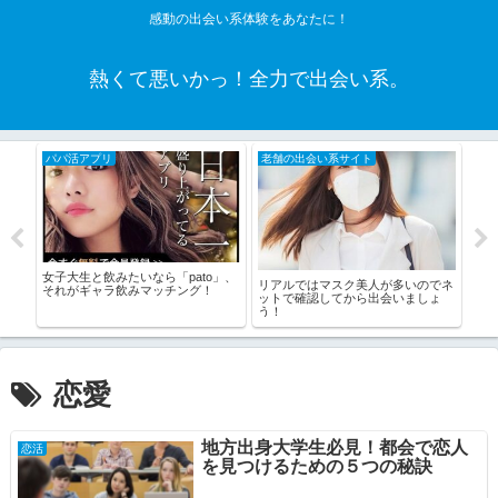
感動の出会い系体験をあなたに！
熱くて悪いかっ！全力で出会い系。
パパ活アプリ
老舗の出会い系サイト
老
…昔
女子大生と飲みたいなら「pato」、
【サ
リアルではマスク美人が多いのでネ
それがギャラ飲みマッチング！
して
ットで確認してから出会いましょ
う！
恋愛
地方出身大学生必見！都会で恋人
恋活
を見つけるための５つの秘訣