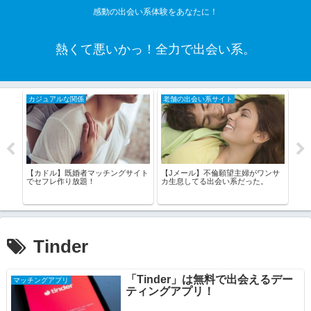
感動の出会い系体験をあなたに！
熱くて悪いかっ！全力で出会い系。
カジュアルな関係
老舗の出会い系サイト
老
愛い
【カドル】既婚者マッチングサイト
【Jメール】不倫願望主婦がワンサ
アフ
ワク
でセフレ作り放題！
カ生息してる出会い系だった。
増か
Tinder
「Tinder」は無料で出会えるデー
マッチングアプリ
ティングアプリ！