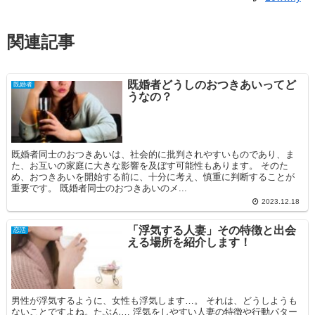
関連記事
既婚者どうしのおつきあいってど
既婚者
うなの？
既婚者同士のおつきあいは、社会的に批判されやすいものであり、ま
た、お互いの家庭に大きな影響を及ぼす可能性もあります。 そのた
め、おつきあいを開始する前に、十分に考え、慎重に判断することが
重要です。 既婚者同士のおつきあいのメ...
2023.12.18
「浮気する人妻」その特徴と出会
恋活
える場所を紹介します！
男性が浮気するように、女性も浮気します…。 それは、どうしようも
ないことですよね。たぶん… 浮気をしやすい人妻の特徴や行動パター