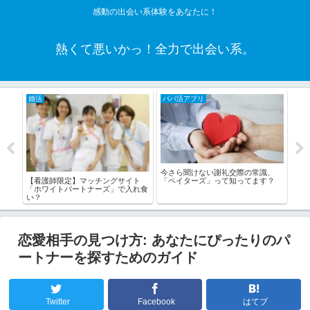
感動の出会い系体験をあなたに！
熱くて悪いかっ！全力で出会い系。
婚活
パパ活アプリ
老
ない
今さら聞けない謝礼交際の常識、
アフ
【看護師限定】マッチングサイト
会い
「ペイターズ」って知ってます？
増か
「ホワイトパートナーズ」で入れ食
い？
恋愛相手の見つけ方: あなたにぴったりのパ
ートナーを探すためのガイド
Twitter
Facebook
はてブ