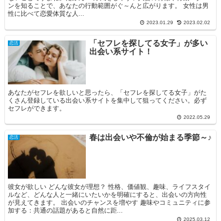
ンを知ることで、あなたの行動範囲がぐ～んと広がります。 女性は男
性に比べて恋愛体質な人...
2023.01.29
2023.02.02
「セフレを探してる女子」が多い
恋活
出会い系サイト！
あなたがセフレを欲しいと思ったら、「セフレを探してる女子」がた
くさん登録している出会い系サイトを集中して狙ってください。必ず
セフレができます。
2022.05.29
春は出会いや不倫が始まる季節～♪
恋活
彼女が欲しい どんな彼女が理想？ 性格、価値観、趣味、ライフスタイ
ルなど、どんな人と一緒にいたいかを明確にすると、出会いの方向性
が見えてきます。 出会いのチャンスを増やす 趣味やコミュニティに参
加する：共通の話題があると自然に距...
2025.03.12