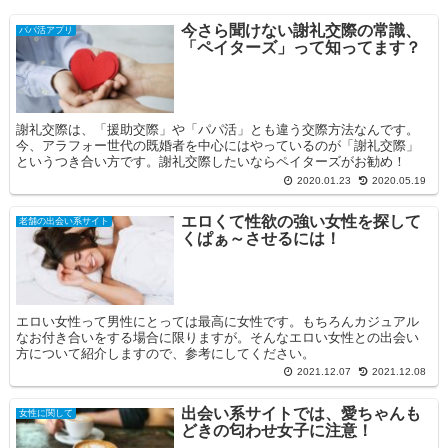
今さら聞けない謝礼交際の常識、
パパ活アプリ
「ペイターズ」って知ってます？
謝礼交際は、「援助交際」や「パパ活」とも違う交際方法なんです。
今、アラフォー世代の既婚者を中心にはやっているのが「謝礼交際」
というつき合い方です。謝礼交際したいならペイターズがお勧め！
2020.01.23
2020.05.19
エロくて性欲の強い女性を探して
老舗の出会い系サイト
くぱぁ～させるには！
エロい女性って男性にとっては最高に女性です。もちろんカジュアル
なお付き合いをする場合に限りますが。そんなエロい女性との出会い
方について紹介しますので、参考にしてください。
2021.12.07
2021.12.08
出会い系サイトでは、愛ちゃんも
女性に関して
どきの匂わせ女子に注意！