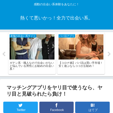
感動の出会い系体験をあなたに！
熱くて悪いかっ！全力で出会い系。
老舗の出会い系サイト
パパ活アプリ
カ
」、
ガテン系・職人なので出会いがない
【コロナ禍】パパ活は買い手市場！
【カ
と悩んでいる男性にお勧めの出会い
安く遊ぶならココがお勧め！
でセ
系！
マッチングアプリをヤリ目で使うなら、ヤ
リ目と見破られたら負け！
Twitter
Facebook
はてブ