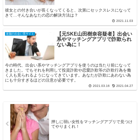
彼女との付き合いが長くなってくると、次第にセックスレスになって
きて…そんなあなたの恋の解決方法は？
2021.11.03
【元SKE山田樹奈容疑者】出会い
老舗の出会い系サイト
系やマッチングアプリで詐欺られ
ない為に！
今の時代、出会い系やマッチングアプリを使うのは当たり前になって
きました。でもそれを利用して投資詐欺や恋愛詐欺等の詐欺行為を働
く人も見られるようになってきています。あなたが詐欺にあわない為
にも十分すぎるほどの注意が必要です。
2021.03.16
2021.04.27
押しに弱い女性をマッチングアプリで見つけ
てやりまくれ！