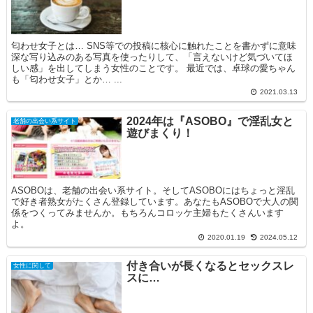
匂わせ女子とは… SNS等での投稿に核心に触れたことを書かずに意味
深な写り込みのある写真を使ったりして、「言えないけど気づいてほ
しい感」を出してしまう女性のことです。 最近では、卓球の愛ちゃん
も「匂わせ女子」とか… ...
2021.03.13
2024年は『ASOBO』で淫乱女と
老舗の出会い系サイト
遊びまくり！
ASOBOは、老舗の出会い系サイト。そしてASOBOにはちょっと淫乱
で好き者熟女がたくさん登録しています。あなたもASOBOで大人の関
係をつくってみませんか。もちろんコロッケ主婦もたくさんいます
よ。
2020.01.19
2024.05.12
付き合いが長くなるとセックスレ
女性に関して
スに…