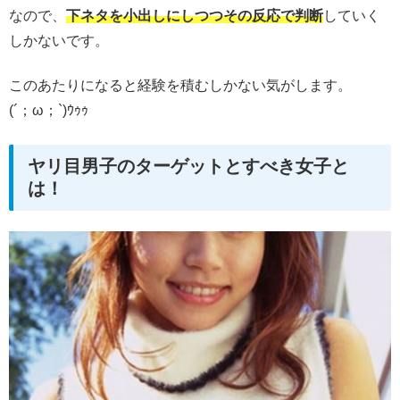
なので、
下ネタを小出しにしつつその反応で判断
していく
しかないです。
このあたりになると経験を積むしかない気がします。
(´；ω；`)ｳｩｩ
ヤリ目男子のターゲットとすべき女子と
は！