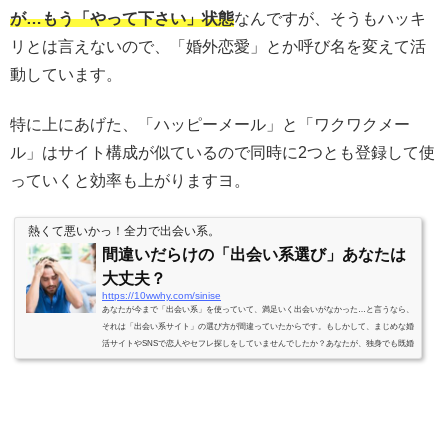
が…もう「やって下さい」状態
なんですが、そうもハッキ
リとは言えないので、「婚外恋愛」とか呼び名を変えて活
動しています。
特に上にあげた、「ハッピーメール」と「ワクワクメー
ル」はサイト構成が似ているので同時に2つとも登録して使
っていくと効率も上がりますヨ。
熱くて悪いかっ！全力で出会い系。
間違いだらけの「出会い系選び」あなたは
大丈夫？
https://10wwhy.com/sinise
あなたが今まで「出会い系」を使っていて、満足いく出会いがなかった…と言うなら、
それは「出会い系サイト」の選び方が間違っていたからです。もしかして、まじめな婚
活サイトやSNSで恋人やセフレ探しをしていませんでしたか？あなたが、独身でも既婚
者でもあまり関係ありません。スケベな女性や日常生活に不満をもっていて刺激を求め
ている女性が多く生息している出会い系サイトに登録すれば、あなたの望みはなんなく
叶います。素人がいきなり渓流釣りをしても釣れないのと同じです。釣り堀へ行けば魚
は入れ食い状態で、釣った後も焼...